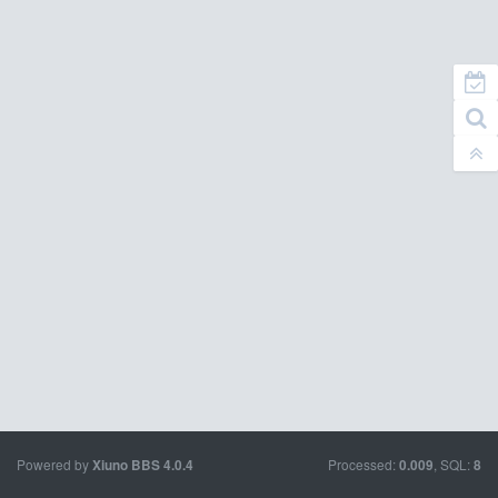
Powered by
Processed:
, SQL:
Xiuno BBS
4.0.4
0.009
8