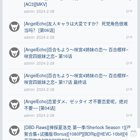
[AC3][MKV]
admin
2024-2-28
0
[AngelEcho]友人キャラは大変ですか？ 死党角色很难
当吗？ [第06话]
admin
2024-2-28
0
[AngelEcho]百合もよう～咲宮4姉妹の恋～ 百合模样~
咲宫四姐妹之恋~ 第16话
admin
2024-2-28
0
[AngelEcho]百合もよう～咲宮4姉妹の恋～ 百合模样~
咲宫四姐妹之恋~ 第17话 最终话
admin
2024-2-28
0
[AngelEcho]恋爱ダメ、ゼッタイ 才不要恋爱呢，绝对
不要~~ [第04话]
admin
2024-2-28
0
[DBD-Raws][神探夏洛克 第一季/Sherlock Season 1][花
絮合集+试播版/Bonus][1080P][BDRip][HEVC-10bit][中