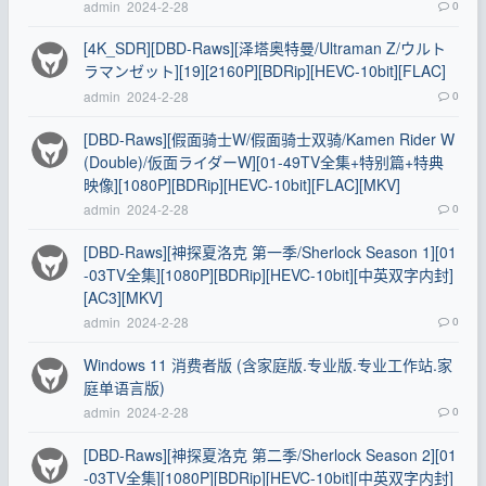
admin
2024-2-28
0
[4K_SDR][DBD-Raws][泽塔奥特曼/Ultraman Z/ウルト
ラマンゼット][19][2160P][BDRip][HEVC-10bit][FLAC]
admin
2024-2-28
0
[DBD-Raws][假面骑士W/假面骑士双骑/Kamen Rider W
(Double)/仮面ライダーW][01-49TV全集+特别篇+特典
映像][1080P][BDRip][HEVC-10bit][FLAC][MKV]
admin
2024-2-28
0
[DBD-Raws][神探夏洛克 第一季/Sherlock Season 1][01
-03TV全集][1080P][BDRip][HEVC-10bit][中英双字内封]
[AC3][MKV]
admin
2024-2-28
0
Windows 11 消费者版 (含家庭版.专业版.专业工作站.家
庭单语言版)
admin
2024-2-28
0
[DBD-Raws][神探夏洛克 第二季/Sherlock Season 2][01
-03TV全集][1080P][BDRip][HEVC-10bit][中英双字内封]