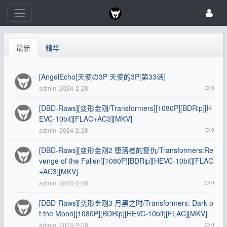
最新
精华
[AngelEcho]天使の3P 天使的3P[第33话]
admin
2024-2-28
0
[DBD-Raws][变形金刚/Transformers][1080P][BDRip][H
EVC-10bit][FLAC+AC3][MKV]
admin
2024-2-28
0
[DBD-Raws][变形金刚2 堕落者的复仇/Transformers:Re
venge of the Fallen][1080P][BDRip][HEVC-10bit][FLAC
+AC3][MKV]
admin
2024-2-28
0
[DBD-Raws][变形金刚3 月黑之时/Transformers: Dark o
f the Moon][1080P][BDRip][HEVC-10bit][FLAC][MKV]
admin
2024-2-28
0