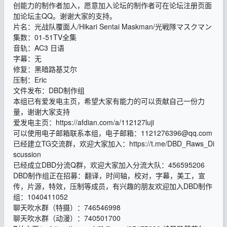
创能力的制作者加入，愿意加入论坛的制作者可在论坛注册页面
加论坛主QQ。谢谢大家的支持。
片名：光战队覆面人/Hikari Sentai Maskman/光戦隊マスクマン
集数：01-51TV全集
音轨：AC3 日语
字幕：无
修复：黑暗路基艾尔
压制：Eric
文件发布：DBD制作组
本组已有爱发电主页，希望大家有能力的可以贡献自己一份力
量，谢谢大家支持
爱发电主页：https://afdian.com/a/112127luji
可以使用电子邮箱联系本组，电子邮箱：
1121276396@qq.com
已经建立TG交流群，欢迎大家加入：https://t.me/DBD_Raws_Di
scussion
已经成立DBD分流Q群，欢迎大家加入分流大队：456595206
DBD制作组正在招募：翻译，时间轴，校对，字幕，美工，宣
传，片源，特效，压制等成员，有兴趣的朋友欢迎加入DBD制作
组：1040411052
聊天吹水群（特摄）：746546998
聊天吹水群（动漫）：740501700