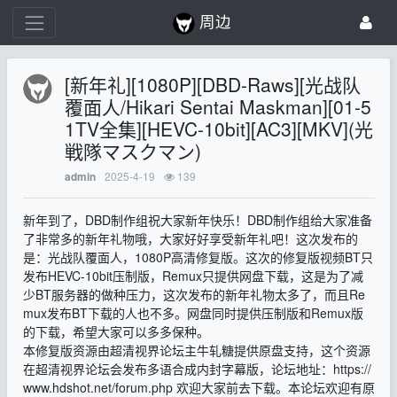
周边
[新年礼][1080P][DBD-Raws][光战队
覆面人/Hikari Sentai Maskman][01-5
1TV全集][HEVC-10bit][AC3][MKV](光
戦隊マスクマン)
2025-4-19
139
admin
新年到了，DBD制作组祝大家新年快乐！DBD制作组给大家准备
了非常多的新年礼物哦，大家好好享受新年礼吧！这次发布的
是：光战队覆面人，1080P高清修复版。这次的修复版视频BT只
发布HEVC-10bit压制版，Remux只提供网盘下载，这是为了减
少BT服务器的做种压力，这次发布的新年礼物太多了，而且Re
mux发布BT下载的人也不多。网盘同时提供压制版和Remux版
的下载，希望大家可以多多保种。
本修复版资源由超清视界论坛主牛轧糖提供原盘支持，这个资源
在超清视界论坛会发布多语合成内封字幕版，论坛地址：https://
www.hdshot.net/forum.php 欢迎大家前去下载。本论坛欢迎有原