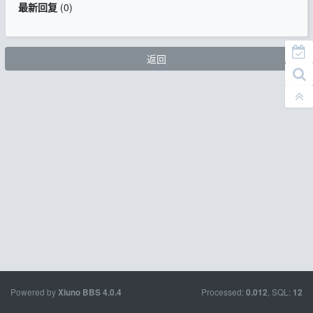
最新回复
(
0
)
返回
Powered by
Processed:
, SQL:
Xiuno BBS
4.0.4
0.012
12