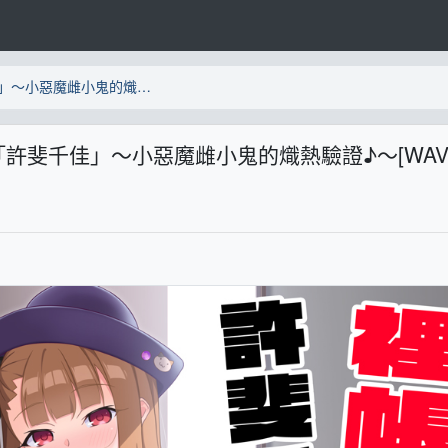
【ASMR】裡帳號蘿莉小鬼「許斐千佳」～小惡魔雌小鬼的熾熱驗證♪～[WAV/MP3]
「許斐千佳」～小惡魔雌小鬼的熾熱驗證♪～[WAV