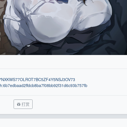
:NN7NXKWS77OLROT7BC5ZF4Y5NSJ3OV73
ih:6b7edbaad2ffdcb8ba7f08bb92f31d6c93b757fb
打赏