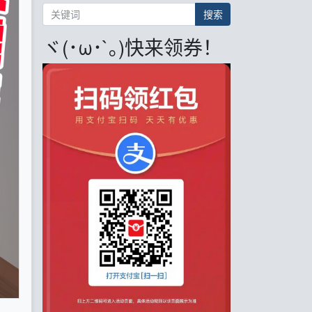
搜索
ヾ(･ω･`｡)快来领券！