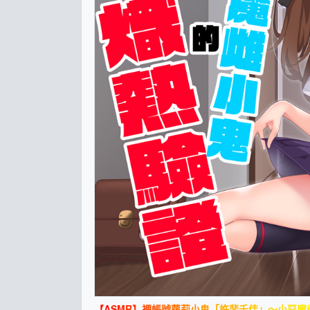
【ASMR】裡帳號蘿莉小鬼「許斐千佳」～小惡魔雌小