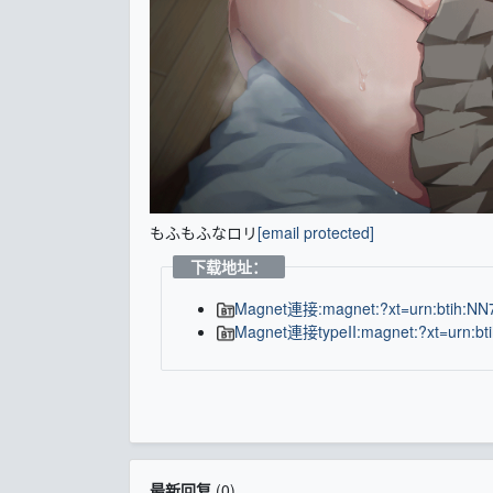
もふもふなロリ
[email protected]
下载地址：
Magnet連接:magnet:?xt=urn:btih
Magnet連接typeII:magnet:?xt=urn:bt
最新回复
(
0
)