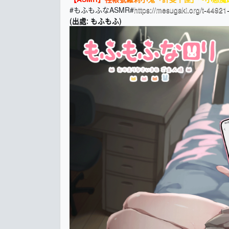
#もふもふなASMR#
https://mesugaki.org/t-44921
(出處: もふもふ)