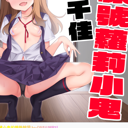
鬼的熾熱驗證♪～[WAV/MP3]