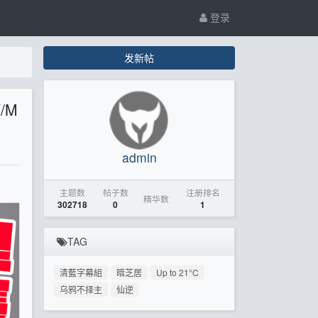
登录
发新帖
/M
admin
主题数
帖子数
注册排名
精华数
302718
0
1
TAG
清藍字幕組
暗芝居
Up to 21°C
乌鸦不择主
仙逆