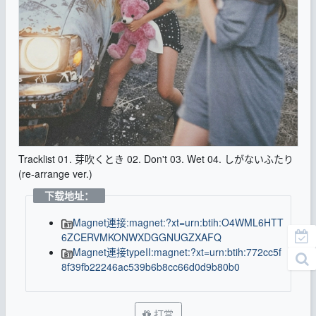
Tracklist 01. 芽吹くとき 02. Don't 03. Wet 04. しがないふたり
(re-arrange ver.)
下载地址：
Magnet連接:magnet:?xt=urn:btih:O4WML6HTT
6ZCERVMKONWXDGGNUGZXAFQ
Magnet連接typeII:magnet:?xt=urn:btih:772cc5f
8f39fb22246ac539b6b8cc66d0d9b80b0
打赏