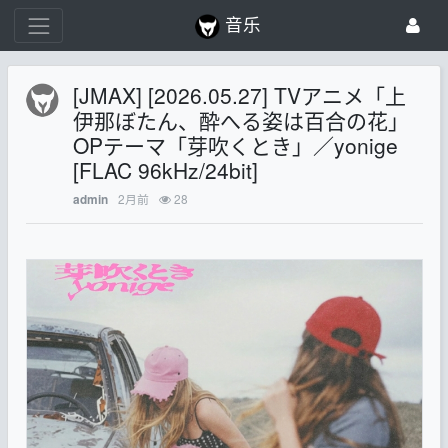
音乐
[JMAX] [2026.05.27] TVアニメ「上
伊那ぼたん、酔へる姿は百合の花」
OPテーマ「芽吹くとき」／yonige
[FLAC 96kHz/24bit]
2月前
28
admin