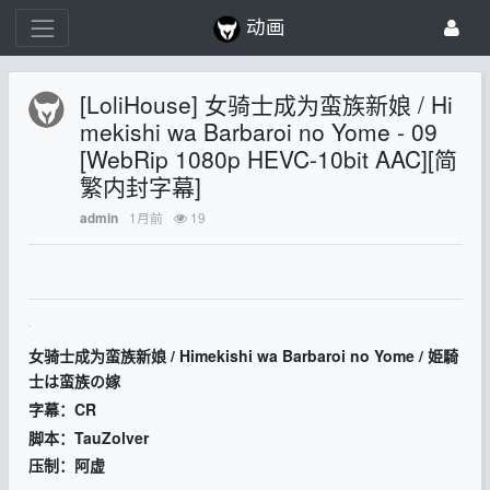
动画
[LoliHouse] 女骑士成为蛮族新娘 / Hi
mekishi wa Barbaroi no Yome - 09
[WebRip 1080p HEVC-10bit AAC][简
繁内封字幕]
1月前
19
admin
女骑士成为蛮族新娘 / Himekishi wa Barbaroi no Yome / 姫騎
士は蛮族の嫁
字幕：CR
脚本：TauZolver
压制：阿虚